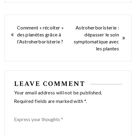
Navigation
Comment « récolter »
Astroherboristerie :
des planètes grâce à
dépasser le soin
de
l’Astroherboristerie ?
symptomatique avec
les plantes
l’article
LEAVE COMMENT
Your email address will not be published.
Required fields are marked with *.