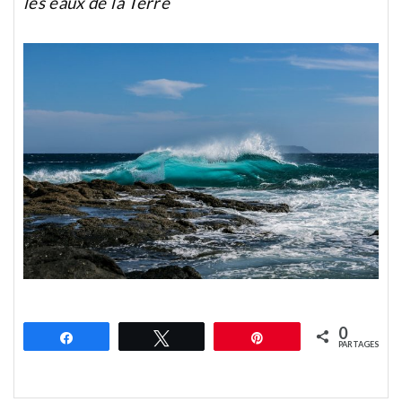
les eaux de la Terre
0
Partagez
Tweetez
Épingle
PARTAGES