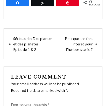
0
Partagez
Tweetez
Épingle
PARTAGES
Navigation
Série audio Des plantes
Pourquoi ce fort
et des planètes
intérêt pour
de
Episode 1 & 2
l’herboristerie ?
l’article
LEAVE COMMENT
Your email address will not be published.
Required fields are marked with *.