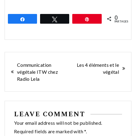
0
Partagez
Tweetez
Épingle
PARTAGES
Navigation
Communication
Les 4 éléments et le
végétale ITW chez
végétal
de
Radio Lela
l’article
LEAVE COMMENT
Your email address will not be published.
Required fields are marked with *.