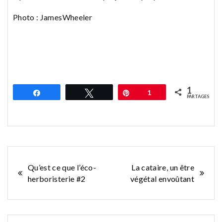
Photo : JamesWheeler
1
Partagez
Tweetez
Épingle
1
PARTAGES
Navigation
Qu’est ce que l’éco-
La cataire, un être
herboristerie #2
végétal envoûtant
de
l’article